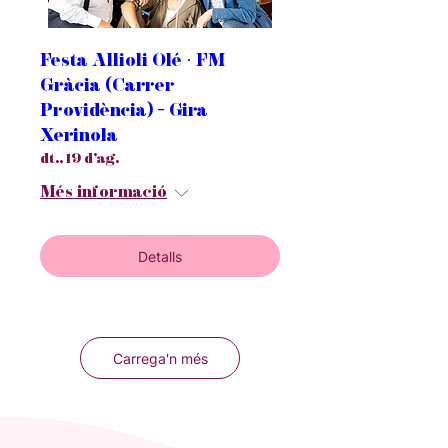
Festa Allioli Olé · FM
Gràcia (Carrer
Providència) - Gira
Xerinola
dt., 19 d’ag.
Més informació
Detalls
Carrega'n més