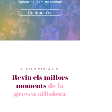
Parlem-ne i fem-ho realitat!
Contracta'ns
FESTES PASSADES
Reviu els millors
moments
de la
gresca alliolera